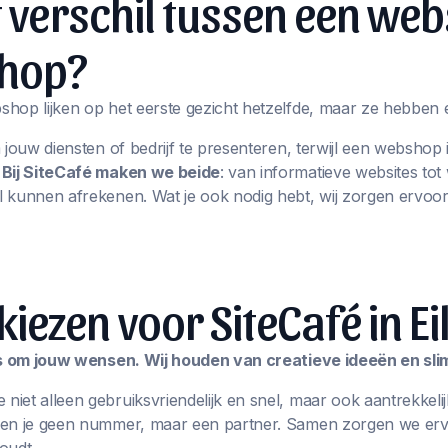
t verschil tussen een web
hop?
hop lijken op het eerste gezicht hetzelfde, maar ze hebben 
m jouw diensten of bedrijf te presenteren, terwijl een websho
.
Bij SiteCafé maken we beide
: van informatieve websites t
 kunnen afrekenen. Wat je ook nodig hebt, wij zorgen ervoor
ezen voor SiteCafé in Ei
les om jouw wensen. Wij houden van creatieve ideeën en sl
iet alleen gebruiksvriendelijk en snel, maar ook aantrekkelij
ben je geen nummer, maar een partner. Samen zorgen we erv