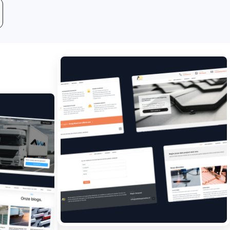
Leadgeneratie
Boost jouw bedrijf met
meer klanten.