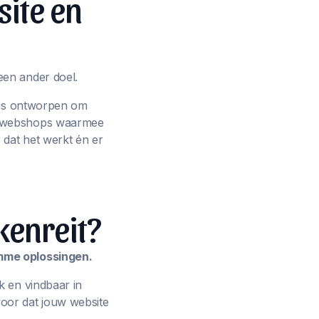
site en
een ander doel.
p is ontworpen om
ot webshops waarmee
 dat het werkt én er
kenreit?
imme oplossingen.
k en vindbaar in
oor dat jouw website