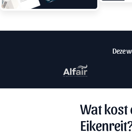
Deze we
Wat kost 
Eikenreit