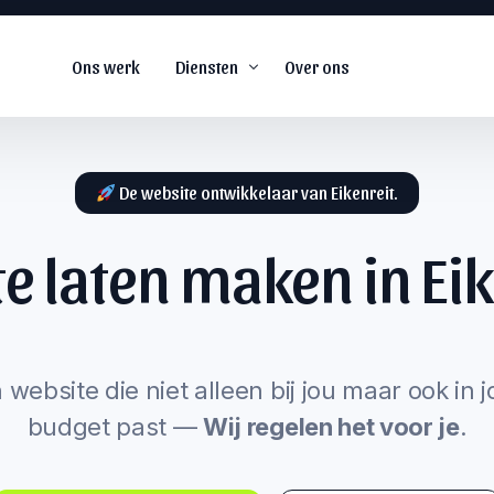
Ons werk
Diensten
Over ons
De website ontwikkelaar van Eikenreit.
e laten maken in
Eik
De
#1
web agency voor
snel groeiende
s
bedrijven.
arketing
 website die niet alleen bij jou maar ook in 
budget past —
Wij regelen het voor je
.