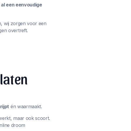
e al een eenvoudige
n, wij zorgen voor een
en overtreft.
 laten
ijpt
én waarmaakt.
werkt, maar ook scoort.
online droom