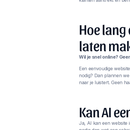
klanten aantrekt én beh
Hoe lang 
laten ma
Wil je snel online? Ge
Een eenvoudige website
nodig? Dan plannen we sa
naar je luistert. Geen ha
Kan AI e
Ja, AI kan een website i