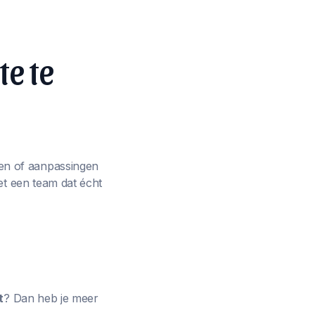
te te
en of aanpassingen
et een team dat écht
t
? Dan heb je meer