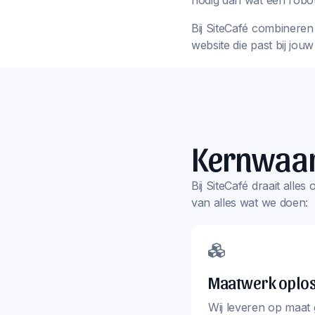
nodig dan wat een robot
Bij SiteCafé combineren 
website die past bij jou
Kernwaa
Bij SiteCafé draait alle
van alles wat we doen:
Maatwerk oplo
Wij leveren op maat