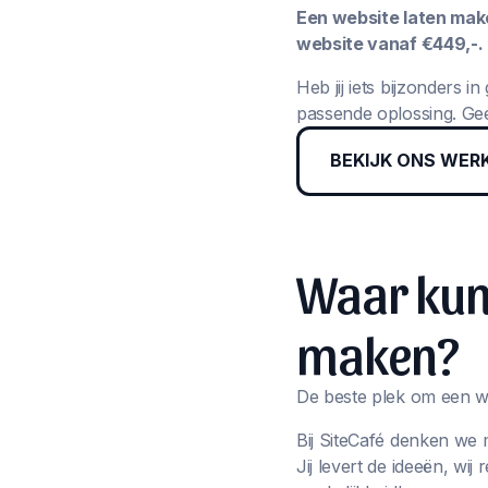
Een website laten maken
website vanaf €449,-.
Heb jij iets bijzonders 
passende oplossing. Gee
BEKIJK ONS WER
Waar kun 
maken?
De beste plek om een we
Bij SiteCafé denken we 
Jij levert de ideeën, wi