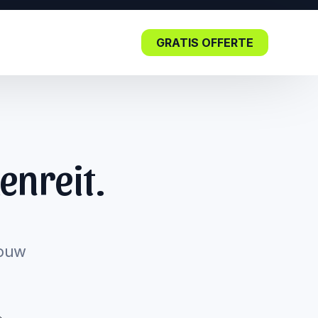
GRATIS OFFERTE
Blog
enreit.
Lees nu: De impact van SEO in
de kern.
jouw