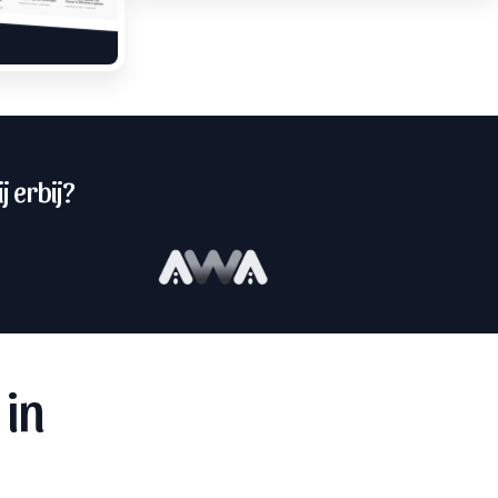
j erbij?
 in