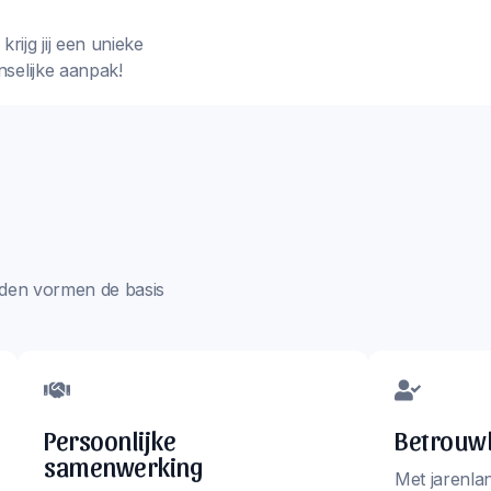
rijg jij een unieke
nselijke aanpak!
aarden vormen de basis
Persoonlijke
Betrouwb
samenwerking
Met jarenla