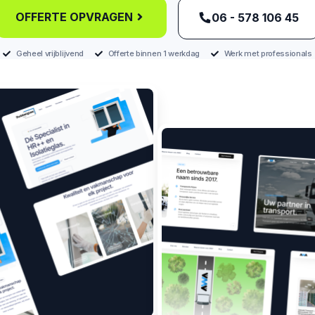
OFFERTE OPVRAGEN
‪06 - 578 106 45‬
Geheel vrijblijvend
Offerte binnen 1 werkdag
Werk met professionals