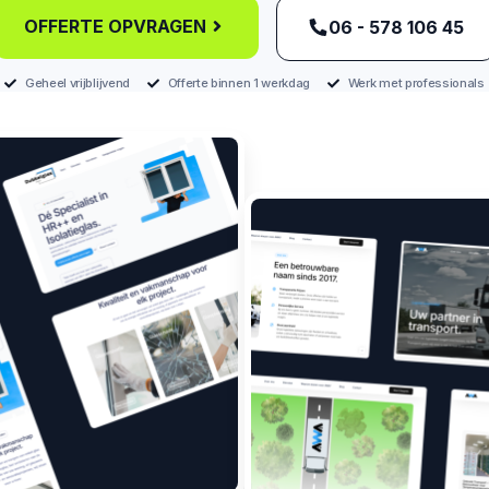
OFFERTE OPVRAGEN
‪06 - 578 106 45‬
Geheel vrijblijvend
Offerte binnen 1 werkdag
Werk met professionals