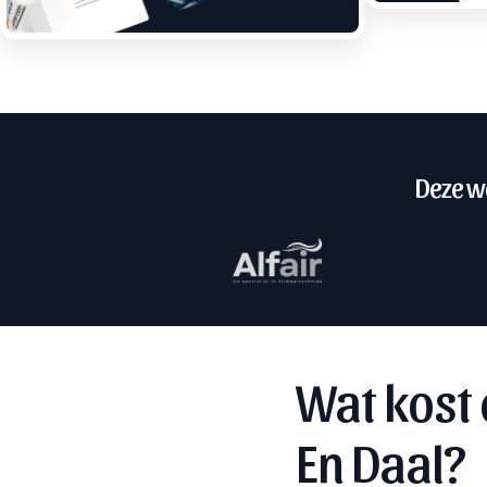
Deze we
Wat kost 
En Daal?