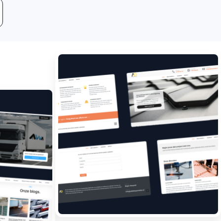
Leadgeneratie
Boost jouw bedrijf met
meer klanten.