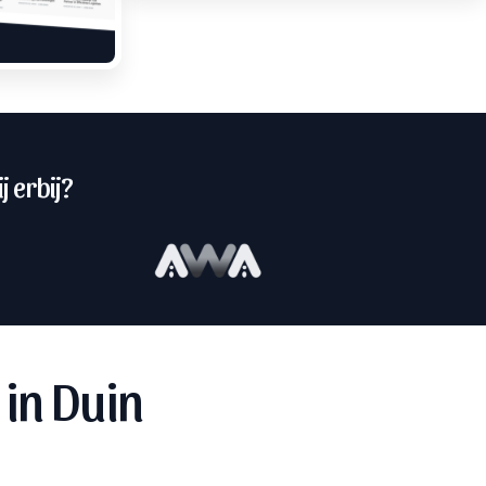
j erbij?
in Duin