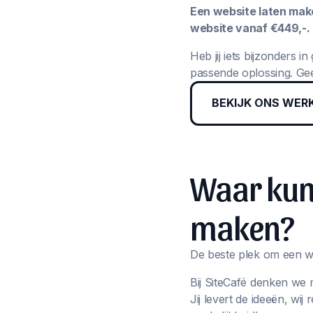
Een website laten maken
website vanaf €449,-.
Heb jij iets bijzonders 
passende oplossing. Gee
BEKIJK ONS WER
Waar kun 
maken?
De beste plek om een we
Bij SiteCafé denken we 
Jij levert de ideeën, wi