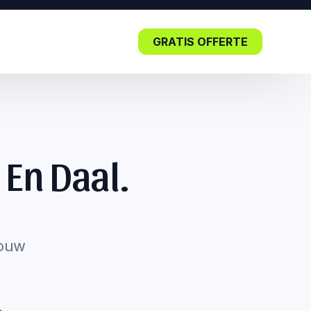
GRATIS OFFERTE
Blog
 En Daal.
Lees nu: De impact van SEO in
de kern.
jouw