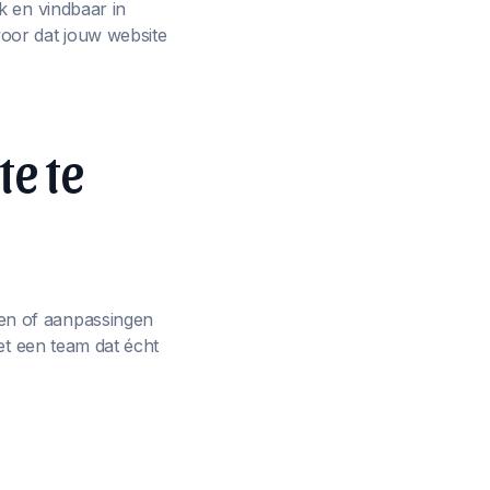
k en vindbaar in
oor dat jouw website
te te
en of aanpassingen
et een team dat écht