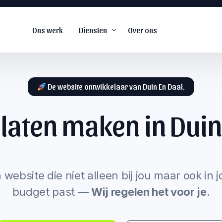
Ons werk
Diensten
Over ons
De website ontwikkelaar van Duin En Daal.
 laten maken in
Duin
De
#1
web agency voor
snel groeiende
s
bedrijven.
arketing
 website die niet alleen bij jou maar ook in 
budget past —
Wij regelen het voor je
.