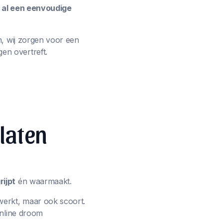
e al een eenvoudige
n, wij zorgen voor een
en overtreft.
 laten
ijpt
én waarmaakt.
werkt, maar ook scoort.
online droom