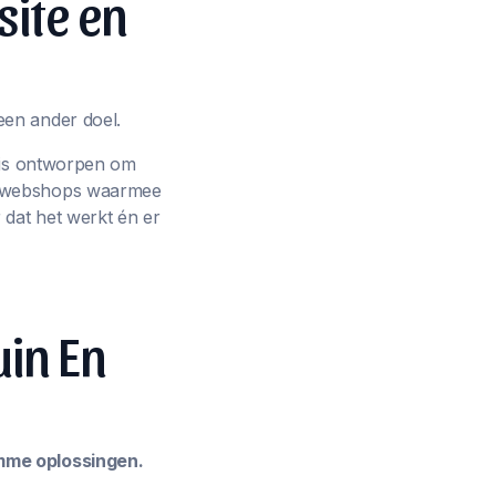
site en
een ander doel.
p is ontworpen om
ot webshops waarmee
 dat het werkt én er
uin En
imme oplossingen.