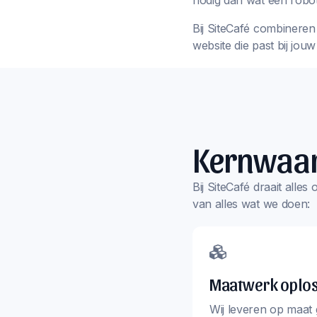
nodig dan wat een robot
Bij SiteCafé combineren 
website die past bij jou
Kernwaa
Bij SiteCafé draait alle
van alles wat we doen:
Maatwerk oplo
Wij leveren op maat