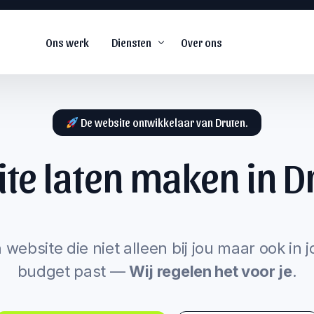
Ons werk
Diensten
Over ons
De website ontwikkelaar van Druten.
te laten maken in
D
De
#1
web agency voor
snel groeiende
s
bedrijven.
arketing
 website die niet alleen bij jou maar ook in 
budget past —
Wij regelen het voor je
.