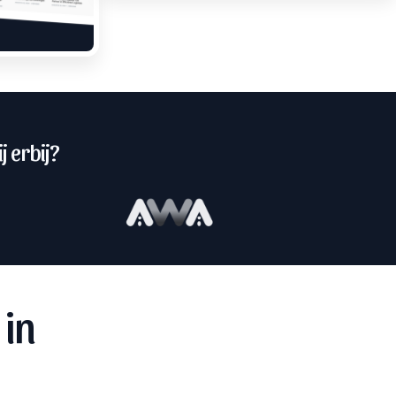
j erbij?
 in