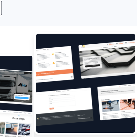
Leadgeneratie
Boost jouw bedrijf met
meer klanten.