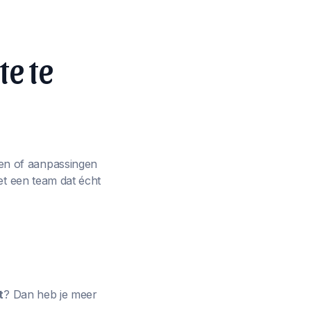
te te
en of aanpassingen
et een team dat écht
t
? Dan heb je meer