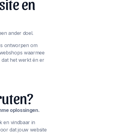
site en
een ander doel.
p is ontworpen om
ot webshops waarmee
 dat het werkt én er
ruten?
imme oplossingen.
k en vindbaar in
oor dat jouw website