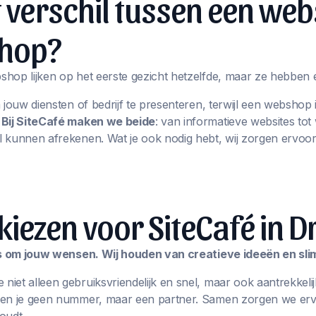
t verschil tussen een web
hop?
hop lijken op het eerste gezicht hetzelfde, maar ze hebben 
m jouw diensten of bedrijf te presenteren, terwijl een websho
.
Bij SiteCafé maken we beide
: van informatieve websites t
 kunnen afrekenen. Wat je ook nodig hebt, wij zorgen ervoor
ezen voor SiteCafé in D
les om jouw wensen. Wij houden van creatieve ideeën en sl
iet alleen gebruiksvriendelijk en snel, maar ook aantrekkelij
ben je geen nummer, maar een partner. Samen zorgen we erv