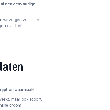
e al een eenvoudige
n, wij zorgen voor een
en overtreft.
 laten
ijpt
én waarmaakt.
werkt, maar ook scoort.
online droom