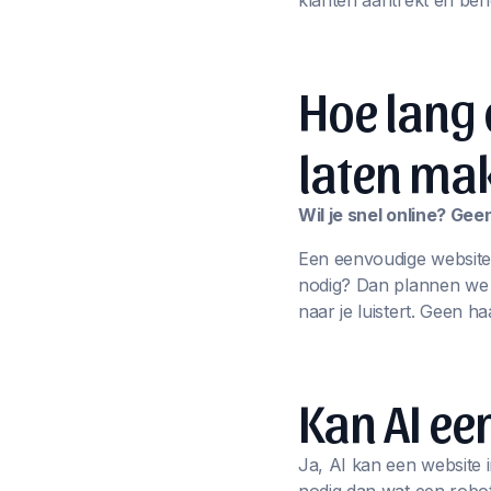
klanten aantrekt én beh
Hoe lang 
laten ma
Wil je snel online? Ge
Een eenvoudige website
nodig? Dan plannen we sa
naar je luistert. Geen ha
Kan AI e
Ja, AI kan een website i