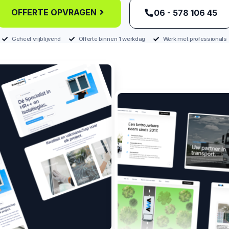
OFFERTE OPVRAGEN
‪06 - 578 106 45‬
Geheel vrijblijvend
Offerte binnen 1 werkdag
Werk met professionals