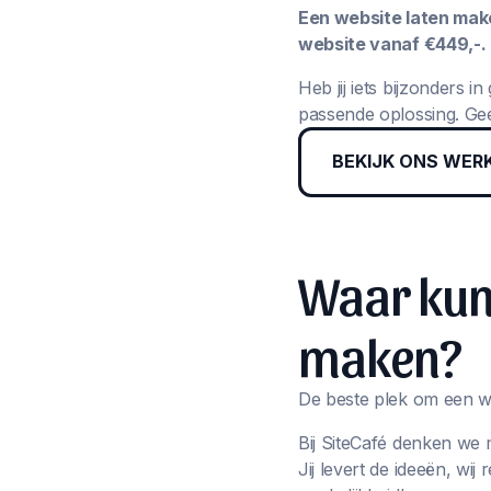
Een website laten maken
website vanaf €449,-.
Heb jij iets bijzonders 
passende oplossing. Gee
BEKIJK ONS WER
Waar kun 
maken?
De beste plek om een we
Bij SiteCafé denken we 
Jij levert de ideeën, wi