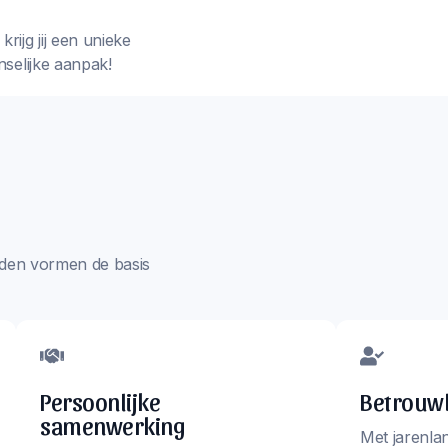
rijg jij een unieke
nselijke aanpak!
aarden vormen de basis
Persoonlijke
Betrouwb
samenwerking
Met jarenla