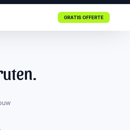
GRATIS OFFERTE
Blog
ruten.
Lees nu: De impact van SEO in
de kern.
jouw