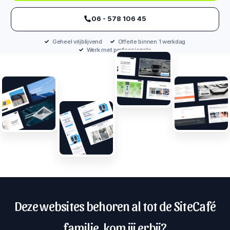
‪06 - 578 106 45‬
Geheel vrijblijvend
Offerte binnen 1 werkdag
Werk met professionals
Deze websites behoren al tot de SiteCafé
familie, kom jij erbij?