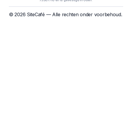
75587718 en is gevestigd in Uden.
© 2026 SiteCafé — Alle rechten onder voorbehoud.