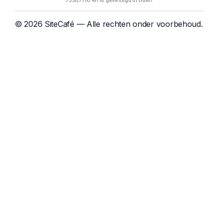
75587718 en is gevestigd in Uden.
© 2026 SiteCafé — Alle rechten onder voorbehoud.