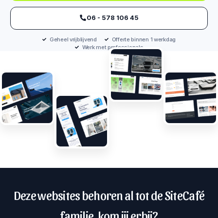
‪06 - 578 106 45‬
Geheel vrijblijvend
Offerte binnen 1 werkdag
Werk met professionals
Deze websites behoren al tot de SiteCafé
familie, kom jij erbij?