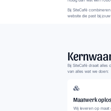
nodig dan wat een robot
Bij SiteCafé combineren 
website die past bij jou
Kernwaa
Bij SiteCafé draait alle
van alles wat we doen:
Maatwerk oplo
Wij leveren op maat