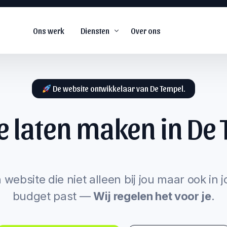
Ons werk
Diensten
Over ons
De website ontwikkelaar van De Tempel.
e laten maken in
De 
De
#1
web agency voor
snel groeiende
s
bedrijven.
arketing
 website die niet alleen bij jou maar ook in 
budget past —
Wij regelen het voor je
.