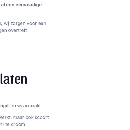
e al een eenvoudige
n, wij zorgen voor een
en overtreft.
 laten
ijpt
én waarmaakt.
werkt, maar ook scoort.
online droom