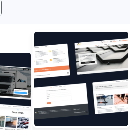
Leadgeneratie
Boost jouw bedrijf met
meer klanten.