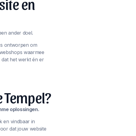
site en
een ander doel.
p is ontworpen om
ot webshops waarmee
 dat het werkt én er
e Tempel?
imme oplossingen.
k en vindbaar in
oor dat jouw website