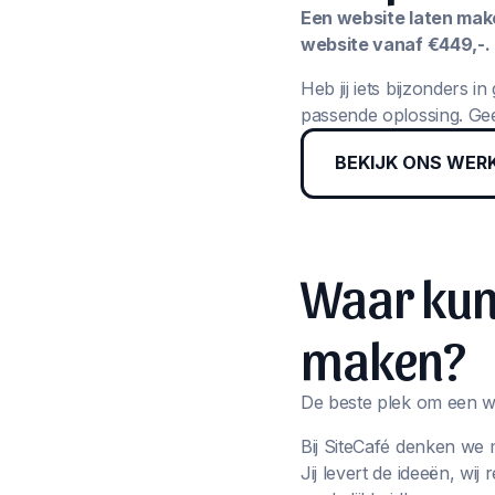
Een website laten maken
website vanaf €449,-.
Heb jij iets bijzonders 
passende oplossing. Gee
BEKIJK ONS WER
Waar kun 
maken?
De beste plek om een we
Bij SiteCafé denken we 
Jij levert de ideeën, wi