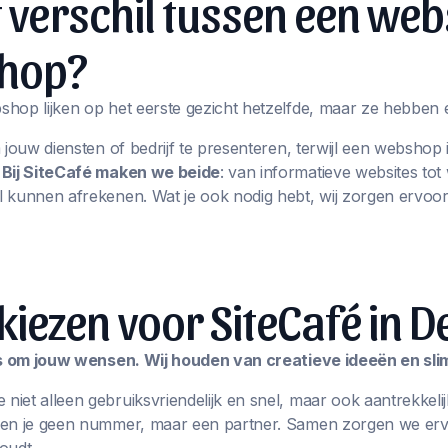
t verschil tussen een web
hop?
hop lijken op het eerste gezicht hetzelfde, maar ze hebben 
m jouw diensten of bedrijf te presenteren, terwijl een websho
.
Bij SiteCafé maken we beide
: van informatieve websites t
 kunnen afrekenen. Wat je ook nodig hebt, wij zorgen ervoor
ezen voor SiteCafé in D
les om jouw wensen. Wij houden van creatieve ideeën en sl
iet alleen gebruiksvriendelijk en snel, maar ook aantrekkelij
ben je geen nummer, maar een partner. Samen zorgen we erv