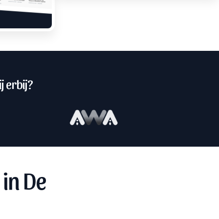
j erbij?
in De