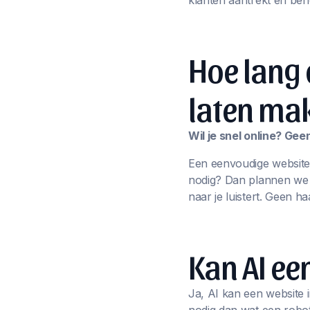
klanten aantrekt én beh
Hoe lang 
laten ma
Wil je snel online? Ge
Een eenvoudige website
nodig? Dan plannen we sa
naar je luistert. Geen ha
Kan AI e
Ja, AI kan een website i