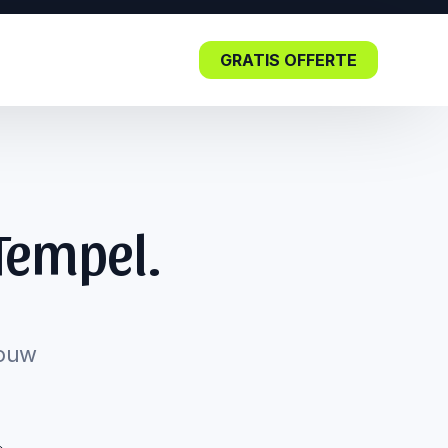
GRATIS OFFERTE
Blog
Tempel.
Lees nu: De impact van SEO in
de kern.
jouw