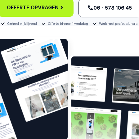
OFFERTE OPVRAGEN
‪06 - 578 106 45‬
Geheel vrijblijvend
Offerte binnen 1 werkdag
Werk met professionals