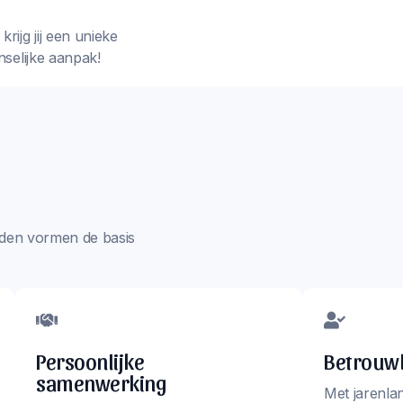
rijg jij een unieke
nselijke aanpak!
aarden vormen de basis
Persoonlijke
Betrouwb
samenwerking
Met jarenla