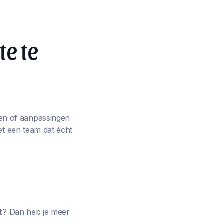
te te
en of aanpassingen
et een team dat écht
t
? Dan heb je meer