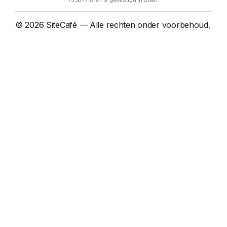
75587718 en is gevestigd in Uden.
© 2026 SiteCafé — Alle rechten onder voorbehoud.