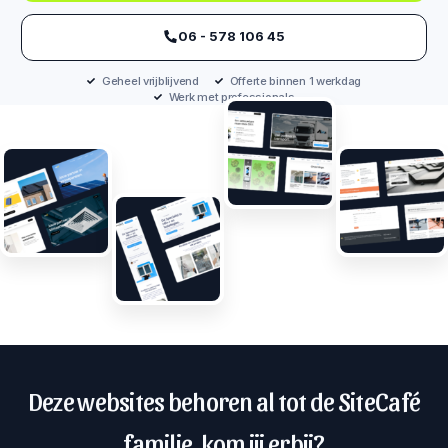
‪06 - 578 106 45‬
Geheel vrijblijvend
Offerte binnen 1 werkdag
Werk met professionals
Deze websites behoren al tot de SiteCafé
familie, kom jij erbij?