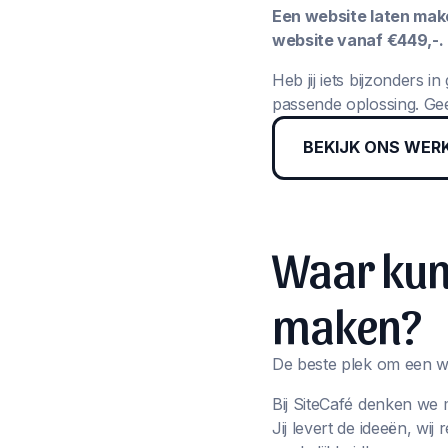
Een website laten maken
website vanaf €449,-.
Heb jij iets bijzonders 
passende oplossing. Gee
BEKIJK ONS WER
Waar kun 
maken?
De beste plek om een we
Bij SiteCafé denken we 
Jij levert de ideeën, wi