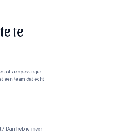
te te
en of aanpassingen
et een team dat écht
t
? Dan heb je meer