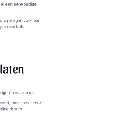
e al een eenvoudige
n, wij zorgen voor een
en overtreft.
 laten
ijpt
én waarmaakt.
werkt, maar ook scoort.
online droom