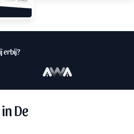
j erbij?
in De