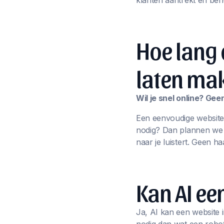
klanten aantrekt én beh
Hoe lang 
laten ma
Wil je snel online? Ge
Een eenvoudige website
nodig? Dan plannen we sa
naar je luistert. Geen ha
Kan AI e
Ja, AI kan een website i