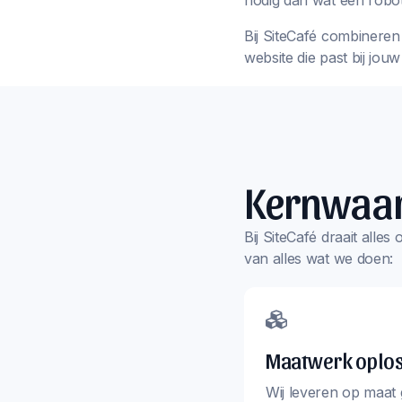
nodig dan wat een robot
Bij SiteCafé combineren 
website die past bij jou
Kernwaa
Bij SiteCafé draait alle
van alles wat we doen:
Maatwerk oplo
Wij leveren op maat