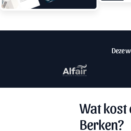
Deze we
Wat kost 
Berken?