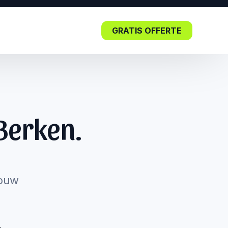
GRATIS OFFERTE
Blog
Berken.
Lees nu: De impact van SEO in
de kern.
jouw