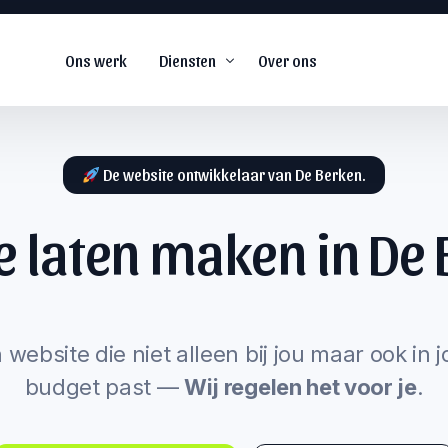
Ons werk
Diensten
Over ons
De website ontwikkelaar van De Berken.
e laten maken in
De 
De
#1
web agency voor
snel groeiende
s
bedrijven.
arketing
 website die niet alleen bij jou maar ook in 
budget past —
Wij regelen het voor je
.