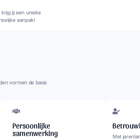
rijg jij een unieke
nselijke aanpak!
aarden vormen de basis
Persoonlijke
Betrouwb
samenwerking
Met jarenla