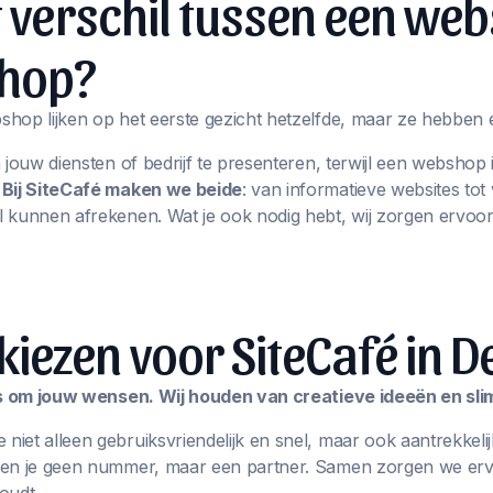
t verschil tussen een web
hop?
hop lijken op het eerste gezicht hetzelfde, maar ze hebben 
m jouw diensten of bedrijf te presenteren, terwijl een websho
.
Bij SiteCafé maken we beide
: van informatieve websites t
 kunnen afrekenen. Wat je ook nodig hebt, wij zorgen ervoor
ezen voor SiteCafé in D
les om jouw wensen. Wij houden van creatieve ideeën en sl
iet alleen gebruiksvriendelijk en snel, maar ook aantrekkelij
ben je geen nummer, maar een partner. Samen zorgen we erv