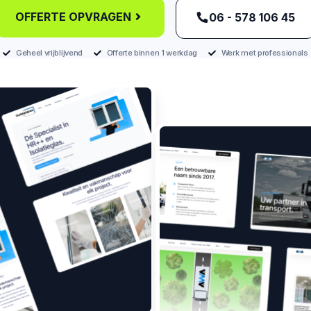
OFFERTE OPVRAGEN
‪06 - 578 106 45‬
Geheel vrijblijvend
Offerte binnen 1 werkdag
Werk met professionals