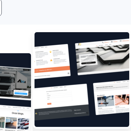
Leadgeneratie
Boost jouw bedrijf met
meer klanten.