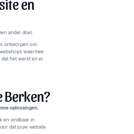
site en
een ander doel.
p is ontworpen om
ot webshops waarmee
 dat het werkt én er
e Berken?
imme oplossingen.
k en vindbaar in
oor dat jouw website