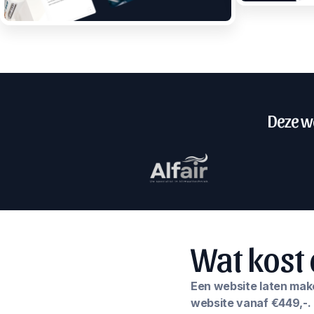
Deze we
Wat kost 
Een website laten maken
website vanaf €449,-.