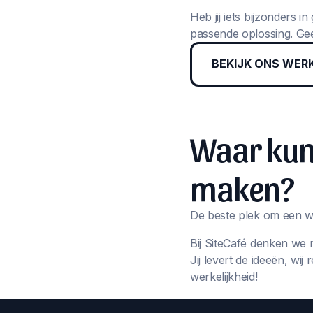
Heb jij iets bijzonders 
passende oplossing. Gee
BEKIJK ONS WER
Waar kun 
maken?
De beste plek om een we
Bij SiteCafé denken we 
Jij levert de ideeën, wi
werkelijkheid!