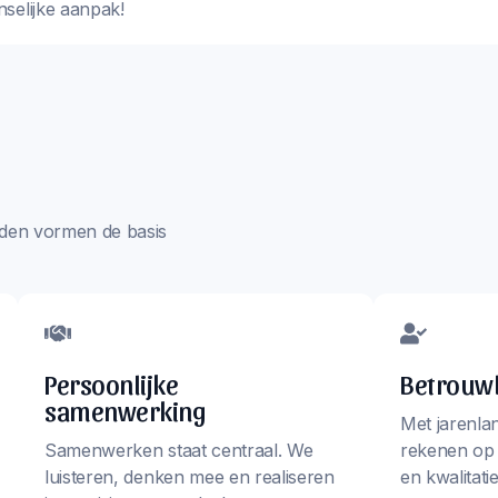
nselijke aanpak!
aarden vormen de basis
Persoonlijke
Betrouwb
samenwerking
Met jarenla
Samenwerken staat centraal. We
rekenen op
luisteren, denken mee en realiseren
en kwalitati