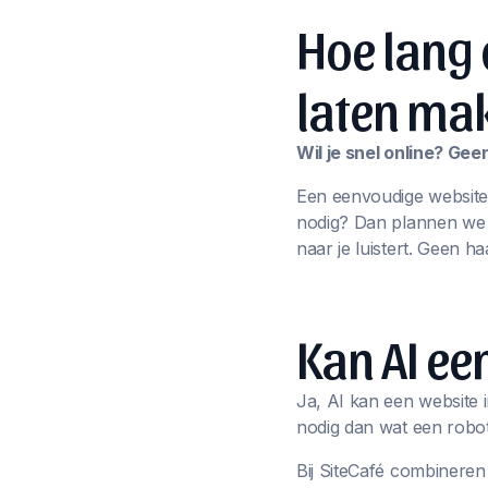
Hoe lang 
laten ma
Wil je snel online? Ge
Een eenvoudige website
nodig? Dan plannen we sa
naar je luistert. Geen ha
Kan AI e
Ja, AI kan een website i
nodig dan wat een robot
Bij SiteCafé combineren 