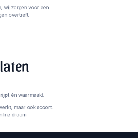
n, wij zorgen voor een
en overtreft.
 laten
ijpt
én waarmaakt.
werkt, maar ook scoort.
online droom