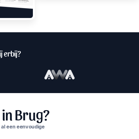
j erbij?
 in Brug?
e al een eenvoudige