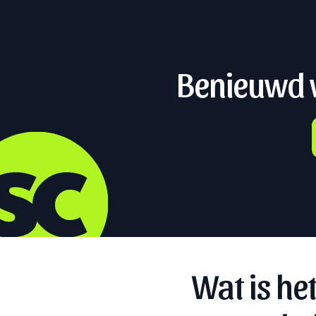
Benieuwd w
Wat is he