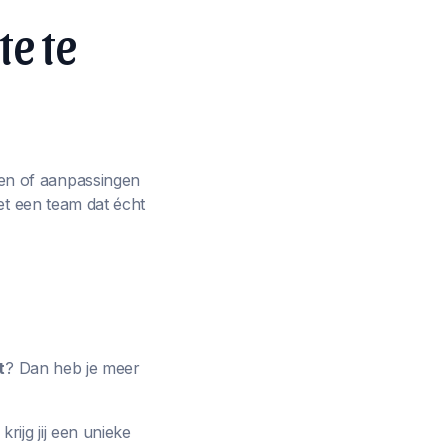
te te
en of aanpassingen
et een team dat écht
t
? Dan heb je meer
rijg jij een unieke