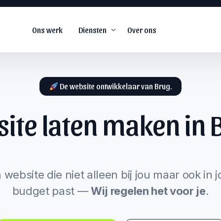
Ons werk
Diensten
Over ons
De website ontwikkelaar van Brug.
ite laten maken in
De
#1
web agency voor
snel groeiende
s
bedrijven.
arketing
 website die niet alleen bij jou maar ook in 
budget past —
Wij regelen het voor je
.