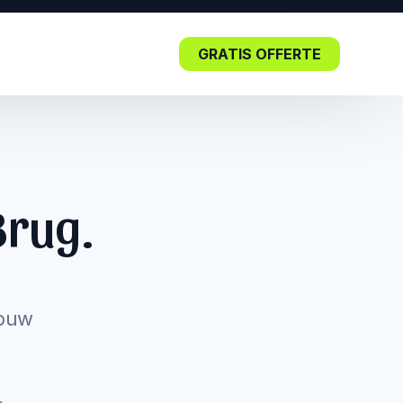
GRATIS OFFERTE
Blog
Brug.
Lees nu: De impact van SEO in
de kern.
jouw