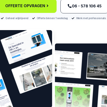
OFFERTE OPVRAGEN
‪06 - 578 106 45‬
Geheel vrijblijvend
Offerte binnen 1 werkdag
Werk met professionals