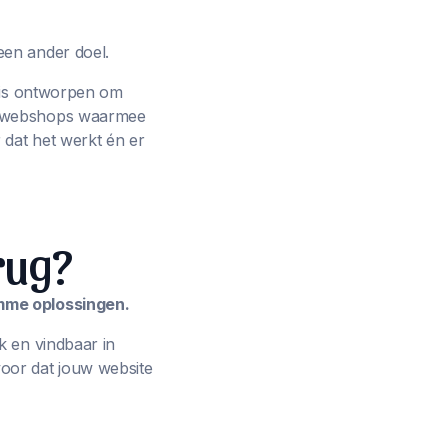
een ander doel.
p is ontworpen om
ot webshops waarmee
 dat het werkt én er
rug?
imme oplossingen.
k en vindbaar in
oor dat jouw website