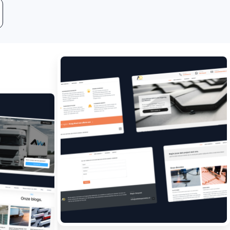
Leadgeneratie
Boost jouw bedrijf met
meer klanten.