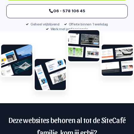
‪06 - 578 106 45‬
Geheel vrijblijvend
Offerte binnen 1 werkdag
Werk met professionals
Deze websites behoren al tot de SiteCafé
familie, kom jij erbij?