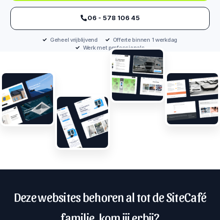
‪06 - 578 106 45‬
Geheel vrijblijvend
Offerte binnen 1 werkdag
Werk met professionals
Deze websites behoren al tot de SiteCafé
familie, kom jij erbij?