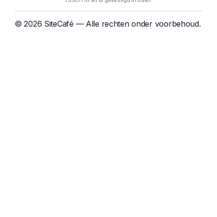
75587718 en is gevestigd in Uden.
© 2026 SiteCafé — Alle rechten onder voorbehoud.