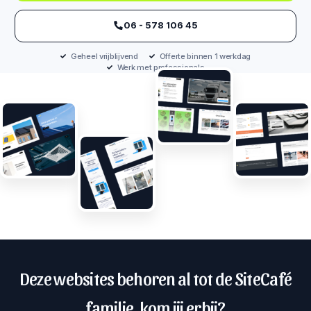
‪06 - 578 106 45‬
Geheel vrijblijvend
Offerte binnen 1 werkdag
Werk met professionals
Deze websites behoren al tot de SiteCafé
familie, kom jij erbij?