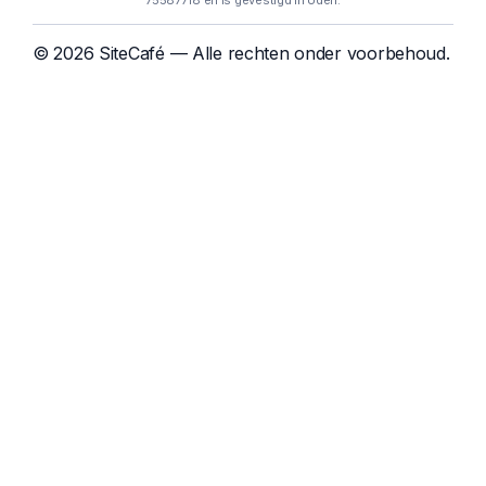
75587718 en is gevestigd in Uden.
© 2026 SiteCafé — Alle rechten onder voorbehoud.