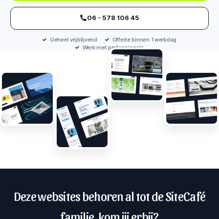
‪06 - 578 106 45‬
Geheel vrijblijvend
Offerte binnen 1 werkdag
Werk met professionals
Deze websites behoren al tot de SiteCafé
familie, kom jij erbij?