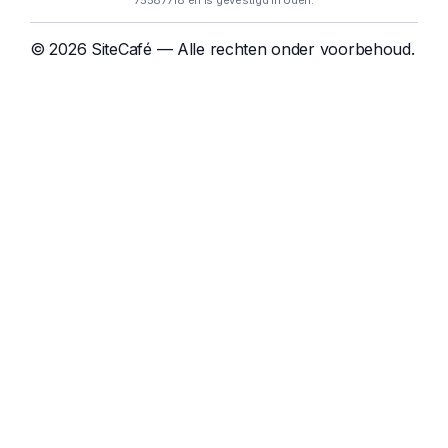
75587718 en is gevestigd in Uden.
© 2026 SiteCafé — Alle rechten onder voorbehoud.