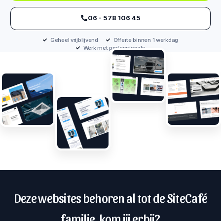
‪06 - 578 106 45‬
Geheel vrijblijvend
Offerte binnen 1 werkdag
Werk met professionals
Deze websites behoren al tot de SiteCafé
familie, kom jij erbij?