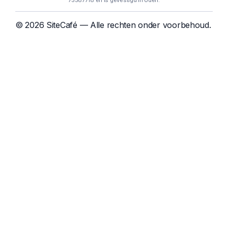
75587718 en is gevestigd in Uden.
© 2026 SiteCafé — Alle rechten onder voorbehoud.