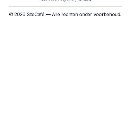
75587718 en is gevestigd in Uden.
© 2026 SiteCafé — Alle rechten onder voorbehoud.