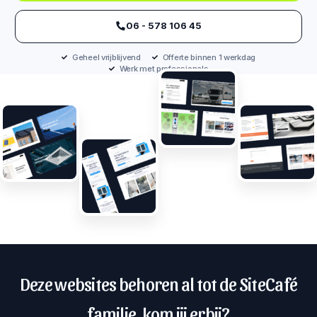
‪06 - 578 106 45‬
Geheel vrijblijvend
Offerte binnen 1 werkdag
Werk met professionals
Deze websites behoren al tot de SiteCafé
familie, kom jij erbij?