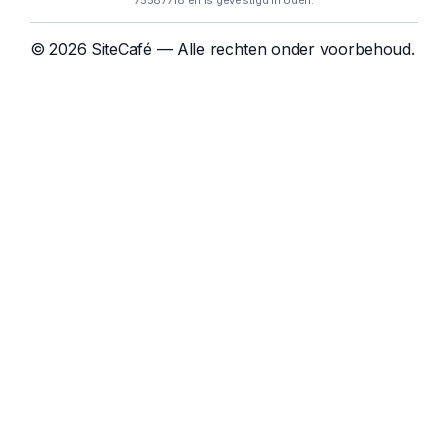
75587718 en is gevestigd in Uden.
© 2026 SiteCafé — Alle rechten onder voorbehoud.