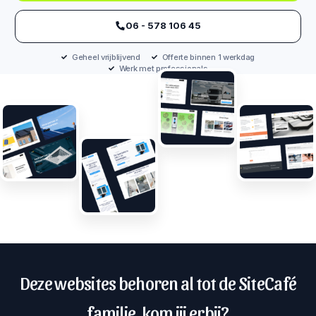
‪06 - 578 106 45‬
Geheel vrijblijvend
Offerte binnen 1 werkdag
Werk met professionals
Deze websites behoren al tot de SiteCafé
familie, kom jij erbij?