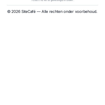
75587718 en is gevestigd in Uden.
© 2026 SiteCafé — Alle rechten onder voorbehoud.