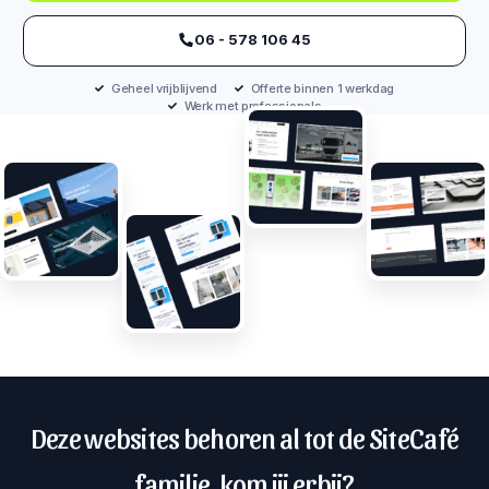
‪06 - 578 106 45‬
Geheel vrijblijvend
Offerte binnen 1 werkdag
Werk met professionals
Deze websites behoren al tot de SiteCafé
familie, kom jij erbij?