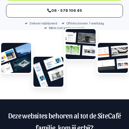
‪06 - 578 106 45‬
Geheel vrijblijvend
Offerte binnen 1 werkdag
Werk met professionals
Deze websites behoren al tot de SiteCafé
familie, kom jij erbij?