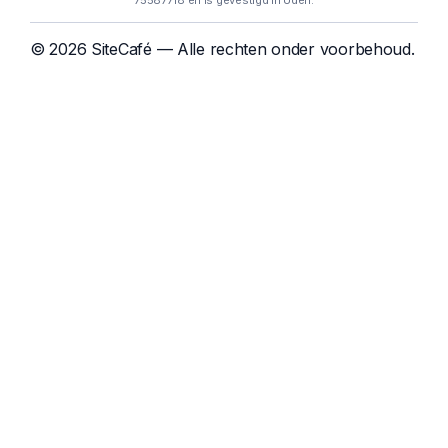
75587718 en is gevestigd in Uden.
© 2026 SiteCafé — Alle rechten onder voorbehoud.