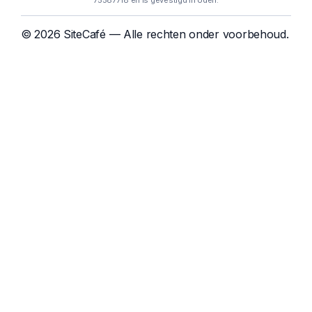
75587718 en is gevestigd in Uden.
© 2026 SiteCafé — Alle rechten onder voorbehoud.