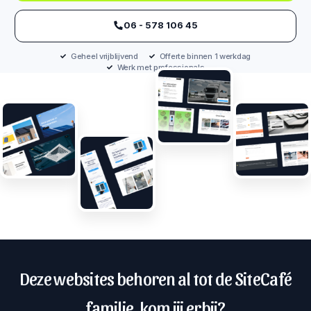
‪06 - 578 106 45‬
Geheel vrijblijvend
Offerte binnen 1 werkdag
Werk met professionals
Deze websites behoren al tot de SiteCafé
familie, kom jij erbij?