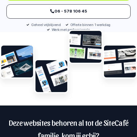
‪06 - 578 106 45‬
Geheel vrijblijvend
Offerte binnen 1 werkdag
Werk met professionals
Deze websites behoren al tot de SiteCafé
familie, kom jij erbij?