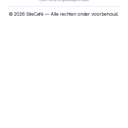
75587718 en is gevestigd in Uden.
© 2026 SiteCafé — Alle rechten onder voorbehoud.