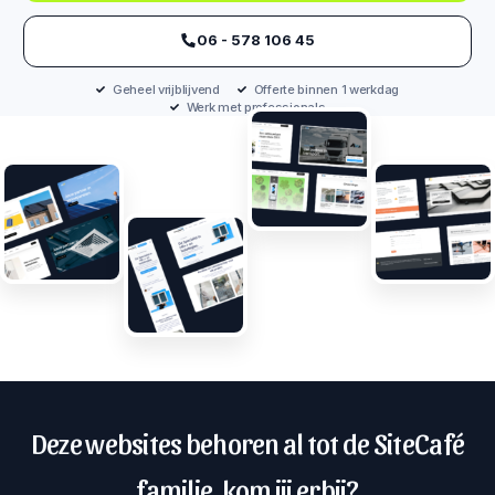
‪06 - 578 106 45‬
Geheel vrijblijvend
Offerte binnen 1 werkdag
Werk met professionals
Deze websites behoren al tot de SiteCafé
familie, kom jij erbij?