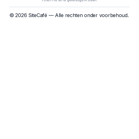
75587718 en is gevestigd in Uden.
© 2026 SiteCafé — Alle rechten onder voorbehoud.